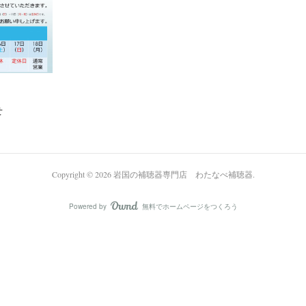
せ
Copyright ©
2026
岩国の補聴器専門店 わたなべ補聴器
.
Powered by
無料でホームページをつくろう
AmebaOwnd